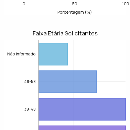
0
50
100
-100
-50
150
L
Porcentagem (%)
Faixa Etária Solicitantes
Não informado
49-58
39-48
Não informado