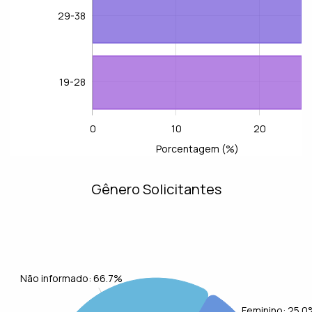
29-38
19-28
0
10
20
-20
-10
40
30
L
Porcentagem (%)
Gênero Solicitantes
Não informado: 66.7%
Feminino: 25.