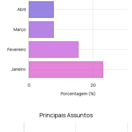
Abril
Fevereiro
Março
Fevereiro
Janeiro
0
20
-20
-40
-10
60
40
10
L
Porcentagem (%)
Principais Assuntos