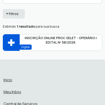
Prestação de
Cemitério
Filtros
Contas
Empresa/Fornecedores
Protocolo
Exibindo
1 resultado
para sua busca
Iluminação Pública
RGE
Inspeção Municipal
INSCRIÇÃO ONLINE PROC SELET - OPERÁRIO |
Servidores
EDITAL Nº 58/2026
Licitações e
Digital
Contratos
Secretaria de Administração
SADM
Abrir online > Via protocolo 1Doc
Perfis:
Inicio
Meu Inbox
Central de Serviços