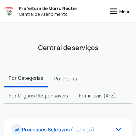
Prefeitura de Morro Reuter
Menu
Central de Atendimento
Central de serviços
Filtros
Por
Categorias
Por
Perfis
Por
Órgãos Responsáveis
Por
iniciais (A-Z)
Processos Seletivos
(1 serviço)